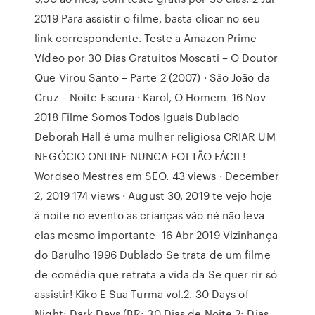
2019 Para assistir o filme, basta clicar no seu
link correspondente. Teste a Amazon Prime
Vídeo por 30 Dias Gratuitos Moscati – O Doutor
Que Virou Santo – Parte 2 (2007) · São João da
Cruz – Noite Escura · Karol, O Homem 16 Nov
2018 Filme Somos Todos Iguais Dublado
Deborah Hall é uma mulher religiosa CRIAR UM
NEGÓCIO ONLINE NUNCA FOI TÃO FÁCIL!
Wordseo Mestres em SEO. 43 views · December
2, 2019 174 views · August 30, 2019 te vejo hoje
à noite no evento as crianças vão né não leva
elas mesmo importante 16 Abr 2019 Vizinhança
do Barulho 1996 Dublado Se trata de um filme
de comédia que retrata a vida da Se quer rir só
assistir! Kiko E Sua Turma vol.2. 30 Days of
Night: Dark Days (BR: 30 Dias de Noite 2: Dias