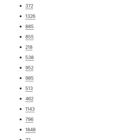
372
1326
885
855
218
538
952
985
513
462
1143
796
1848
22